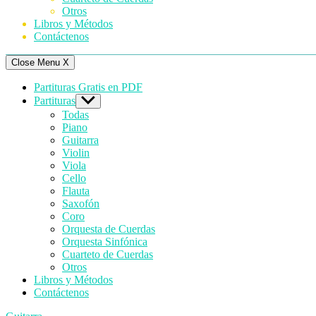
Otros
Libros y Métodos
Contáctenos
Close Menu
X
Partituras Gratis en PDF
Partituras
Show
sub
Todas
menu
Piano
Guitarra
Violin
Viola
Cello
Flauta
Saxofón
Coro
Orquesta de Cuerdas
Orquesta Sinfónica
Cuarteto de Cuerdas
Otros
Libros y Métodos
Contáctenos