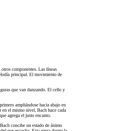
s otros componentes. Las líneas
elodía principal. El movimiento de
iguras que van danzando. El cello y
primero ampliándose hacia abajo en
r en el mismo nivel, Bach hace cada
que agrega el justo encanto.
. Bach concibe un estado de ánimo
del que escucha. Esta pieza ilustra la