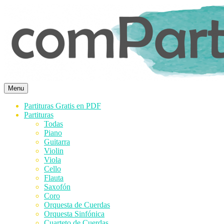
Saltar
al
contenido
Menu
Partituras Gratis en PDF
Partituras
Todas
Piano
Guitarra
Violin
Viola
Cello
Flauta
Saxofón
Coro
Orquesta de Cuerdas
Orquesta Sinfónica
Cuarteto de Cuerdas