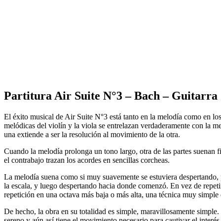
Partitura Air Suite N°3 – Bach – Guitarra
El éxito musical de Air Suite N°3 está tanto en la melodía como en lo
melódicas del violín y la viola se entrelazan verdaderamente con la m
una extiende a ser la resolución al movimiento de la otra.
Cuando la melodía prolonga un tono largo, otra de las partes suenan f
el contrabajo trazan los acordes en sencillas corcheas.
La melodía suena como si muy suavemente se estuviera despertando, 
la escala, y luego despertando hacia donde comenzó. En vez de repeti
repetición en una octava más baja o más alta, una técnica muy simple 
De hecho, la obra en su totalidad es simple, maravillosamente simple
sereno y aún así tiene el movimiento necesario para cautivar el interés 